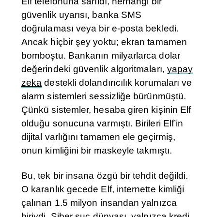
Elf telefonuna sarıldı, herhangi bir
güvenlik uyarısı, banka SMS
doğrulaması veya bir e-posta bekledi.
Ancak hiçbir şey yoktu; ekran tamamen
bomboştu. Bankanın milyarlarca dolar
değerindeki güvenlik algoritmaları,
yapay
zeka
destekli dolandırıcılık korumaları ve
alarm sistemleri sessizliğe bürünmüştü.
Çünkü sistemler, hesaba giren kişinin Elf
olduğu sonucuna varmıştı. Birileri Elf’in
dijital varlığını tamamen ele geçirmiş,
onun kimliğini bir maskeyle takmıştı.
Bu, tek bir insana özgü bir tehdit değildi.
O karanlık gecede Elf, internette kimliği
çalınan 1.5 milyon insandan yalnızca
biriydi. Siber suç dünyası, yalnızca kredi